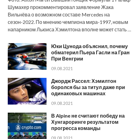
Шумахер прокомментировал заявление Жака
Вильнёва о возможном составе Mercedes на
сезон-2022. По мнению чемпиона мира-1997, новым
напарником Льюиса Хэмилтона вполне может стать …
Юки Цунода объяснил, почему
обматерил Пьера Гасли на Гран
При Венгрии
09.08.2021
Джордж Рассел: Хэмилтон
боролся бы за титул даже при
одинаковых машинах
09.08.2021
В Alpine не считают победу на
Хунгароринге результатом
прогресса команды
09.08.2021