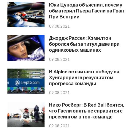
Юки Цунода объяснил, почему
обматерил Пьера Гасли на Гран
При Венгрии
09.08.2021
Джордж Рассел: Хэмилтон
боролся бы за титул даже при
одинаковых машинах
09.08.2021
В Alpine не считают победу на
Хунгароринге результатом
прогресса команды
09.08.2021
Нико Росберг: В Red Bull боятся,
что Гасли опять не справится с
прессингом в топ-команде
09.08.2021