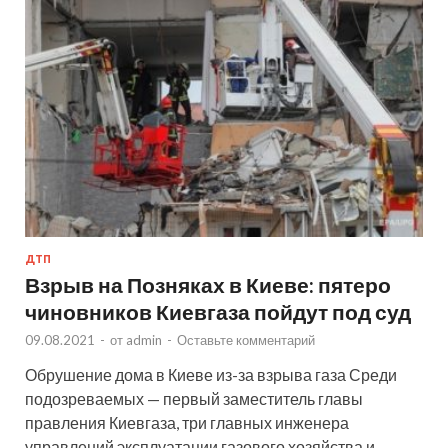
ДТП
Взрыв на Позняках в Киеве: пятеро
чиновников Киевгаза пойдут под суд
09.08.2021
-
от
admin
-
Оставьте комментарий
Обрушение дома в Киеве из-за взрыва газа Среди
подозреваемых — первый заместитель главы
правления Киевгаза, три главных инженера
управлений эксплуатации газового хозяйства и