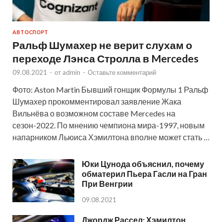
АВТОСПОРТ
Ральф Шумахер не верит слухам о
переходе Лэнса Стролла в Mercedes
09.08.2021
-
от
admin
-
Оставьте комментарий
Фото: Aston Martin Бывший гонщик Формулы 1 Ральф
Шумахер прокомментировал заявление Жака
Вильнёва о возможном составе Mercedes на
сезон-2022. По мнению чемпиона мира-1997, новым
напарником Льюиса Хэмилтона вполне может стать …
Юки Цунода объяснил, почему
обматерил Пьера Гасли на Гран
При Венгрии
09.08.2021
Джордж Рассел: Хэмилтон