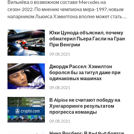
Вильнёва о возможном составе Mercedes на
сезон-2022. По мнению чемпиона мира-1997, новым
напарником Льюиса Хэмилтона вполне может стать …
Юки Цунода объяснил, почему
обматерил Пьера Гасли на Гран
При Венгрии
09.08.2021
Джордж Рассел: Хэмилтон
боролся бы за титул даже при
одинаковых машинах
09.08.2021
В Alpine не считают победу на
Хунгароринге результатом
прогресса команды
09.08.2021
Нико Росберг: В Red Bull боятся,