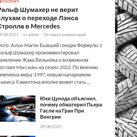
ВТОСПОРТ
Ральф Шумахер не верит
слухам о переходе Лэнса
Стролла в Mercedes
9.08.2021
-
от
admin
-
Оставьте комментарий
ото: Aston Martin Бывший гонщик Формулы 1
альф Шумахер прокомментировал
аявление Жака Вильнёва о возможном
оставе Mercedes на сезон-2022. По мнению
емпиона мира-1997, новым напарником
ьюиса Хэмилтона вполне может стать …
Юки Цунода объяснил,
почему обматерил Пьера
Гасли на Гран При
Венгрии
09.08.2021