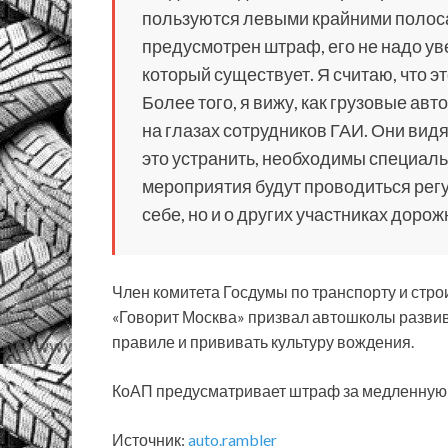
пользуются левыми крайними полоса
предусмотрен штраф, его не надо ув
который существует. Я считаю, что 
Более того, я вижу, как грузовые ав
на глазах сотрудников ГАИ. Они вид
это устранить, необходимы специал
мероприятия будут проводиться регу
себе, но и о других участниках доро
Член комитета Госдумы по транспорту и стр
«Говорит Москва» призвал автошколы развив
правиле и прививать культуру вождения.
КоАП предусматривает штраф за медленную е
Источник:
auto.rambler