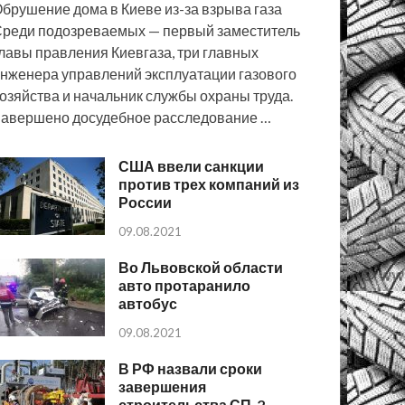
брушение дома в Киеве из-за взрыва газа
реди подозреваемых — первый заместитель
лавы правления Киевгаза, три главных
нженера управлений эксплуатации газового
озяйства и начальник службы охраны труда.
авершено досудебное расследование …
США ввели санкции
против трех компаний из
России
09.08.2021
Во Львовской области
авто протаранило
автобус
09.08.2021
В РФ назвали сроки
завершения
строительства СП-2