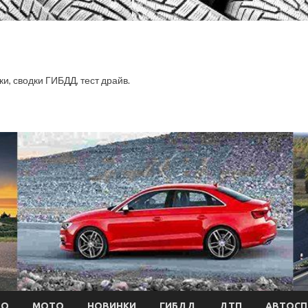
ки, сводки ГИБДД, тест драйв.
ТО
МОТО
НОВИНКИ
ГИБДД
ДТП
АВТОСП