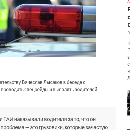
А
0
Ф
Р
з
с
ч
Л
дательству Вячеслав Лысаков в беседе с
 проводить спецрейды и выявлять водителей-
и ГАИ наказывали водителя за то, что он
 проблема — это грузовики, которые зачастую