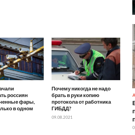
ачали
Почему никогда не надо
ть россиян
брать в руки копию
Д
ченные фары,
протокола от работника
олько в одном
ГИБДД?
09.08.2021
0