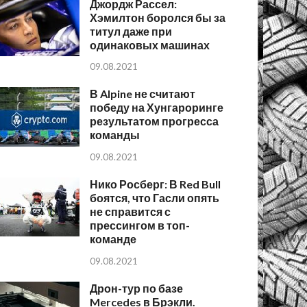
Джордж Рассел:
Хэмилтон боролся бы за
титул даже при
одинаковых машинах
09.08.2021
В Alpine не считают
победу на Хунгароринге
результатом прогресса
команды
09.08.2021
Нико Росберг: В Red Bull
боятся, что Гасли опять
не справится с
прессингом в топ-
команде
09.08.2021
Дрон-тур по базе
Mercedes в Брэкли.