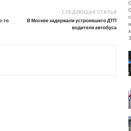
О
С
СЛЕДУЮЩАЯ СТАТЬЯ
г
о-то
В Москве задержали устроившего ДТП
и
водителя автобуса
х
З