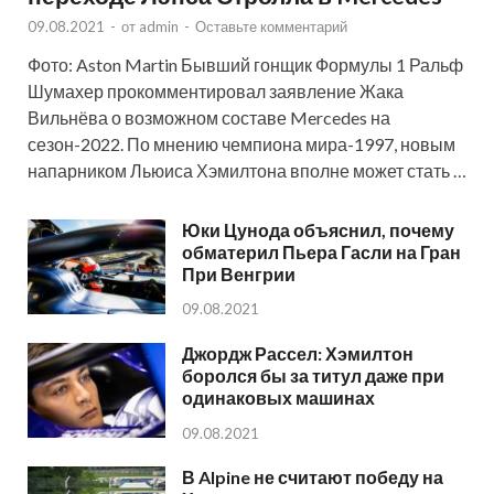
09.08.2021
-
от
admin
-
Оставьте комментарий
Фото: Aston Martin Бывший гонщик Формулы 1 Ральф
Шумахер прокомментировал заявление Жака
Вильнёва о возможном составе Mercedes на
сезон-2022. По мнению чемпиона мира-1997, новым
напарником Льюиса Хэмилтона вполне может стать …
Юки Цунода объяснил, почему
обматерил Пьера Гасли на Гран
При Венгрии
09.08.2021
Джордж Рассел: Хэмилтон
боролся бы за титул даже при
одинаковых машинах
09.08.2021
В Alpine не считают победу на