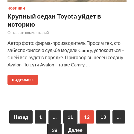
НОВИНКИ
Крупный седан Toyota уйдет в
историю
Оставьте комментарий
Автор фото: фирма-производитель Просим тех, кто
забеспокоился о судьбе модели Camry, успокоиться –
с ней все будет в порядке. Приговор вынесен седану
Avalon По сути Avalon – та же Camry. …
ПОДРОБНЕЕ
Назад
1
…
11
12
13
…
38
Далее