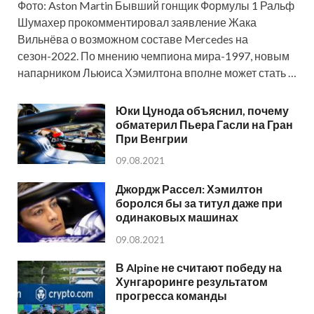
Фото: Aston Martin Бывший гонщик Формулы 1 Ральф
Шумахер прокомментировал заявление Жака
Вильнёва о возможном составе Mercedes на
сезон-2022. По мнению чемпиона мира-1997, новым
напарником Льюиса Хэмилтона вполне может стать …
Юки Цунода объяснил, почему
обматерил Пьера Гасли на Гран
При Венгрии
09.08.2021
Джордж Рассел: Хэмилтон
боролся бы за титул даже при
одинаковых машинах
09.08.2021
В Alpine не считают победу на
Хунгароринге результатом
прогресса команды