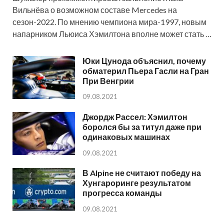
Вильнёва о возможном составе Mercedes на
сезон-2022. По мнению чемпиона мира-1997, новым
напарником Льюиса Хэмилтона вполне может стать …
Юки Цунода объяснил, почему
обматерил Пьера Гасли на Гран
При Венгрии
09.08.2021
Джордж Рассел: Хэмилтон
боролся бы за титул даже при
одинаковых машинах
09.08.2021
В Alpine не считают победу на
Хунгароринге результатом
прогресса команды
09.08.2021