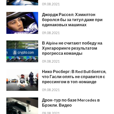
09.08.2021
Джордж Рассел: Хэмилтон
боролся бы за титул даже при
одинаковых машинах
09.08.2021
В Alpine не считают победу на
Хунгароринге результатом
прогресса команды
09.08.2021
Нико Росберг: В Red Bull боятся,
что Гасли опять не справится с
прессингом в топ-команде
09.08.2021
Дрон-тур по базе Mercedes в
Брэкли. Видео
09.08.2021