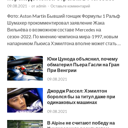
09.08.2021
-
от
admin
-
Оставьте комментарий
Фото: Aston Martin Бывший гонщик Формулы 1 Ральф
Шумахер прокомментировал заявление Жака
Вильнёва о возможном составе Mercedes на
сезон-2022. По мнению чемпиона мира-1997, новым
напарником Льюиса Хэмилтона вполне может стать …
Юки Цунода объяснил, почему
обматерил Пьера Гасли на Гран
При Венгрии
09.08.2021
Джордж Рассел: Хэмилтон
боролся бы за титул даже при
одинаковых машинах
09.08.2021
В Alpine не считают победу на