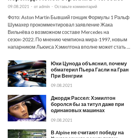
09.08.2021
-
от
admin
-
Оставьте комментарий
Фото: Aston Martin Бывший гонщик Формулы 1 Ральф
Шумахер прокомментировал заявление Жака
Вильнёва о возможном составе Mercedes на
сезон-2022. По мнению чемпиона мира-1997, новым
напарником Льюиса Хэмилтона вполне может стать …
Юки Цунода объяснил, почему
обматерил Пьера Гасли на Гран
При Венгрии
09.08.2021
Джордж Рассел: Хэмилтон
боролся бы за титул даже при
одинаковых машинах
09.08.2021
В Alpine не считают победу на