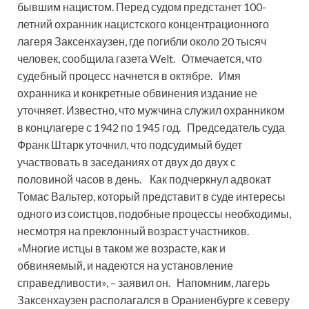
бывшим нацистом. Перед судом предстанет 100-
летний охранник нацистского концентрационного
лагеря Заксенхаузен, где погибли около 20 тысяч
человек, сообщила газета Welt. Отмечается, что
судебный процесс начнется в октябре. Имя
охранника и конкретные обвинения издание не
уточняет. Известно, что мужчина служил охранником
в концлагере с 1942 по 1945 год. Председатель суда
Франк Штарк уточнил, что подсудимый будет
участвовать в заседаниях от двух до двух с
половиной часов в день. Как подчеркнул адвокат
Томас Вальтер, который представит в суде интересы
одного из соистцов, подобные процессы необходимы,
несмотря на преклонный возраст участников.
«Многие истцы в таком же возрасте, как и
обвиняемый, и надеются на установление
справедливости», – заявил он. Напомним, лагерь
Заксенхаузен располагался в Ораниенбурге к северу