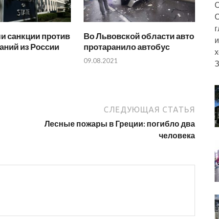
О
С
г
и санкции против
Во Львовской области авто
и
аний из России
протаранило автобус
х
09.08.2021
З
СЛЕДУЮЩАЯ СТАТЬЯ
Лесные пожары в Греции: погибло два
человека