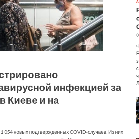
А
0
Ф
Р
з
с
истрировано
ч
Л
авирусной инфекцией за
в Киеве и на
 1 054 новых подтвержденных COVID-случаев. Из них