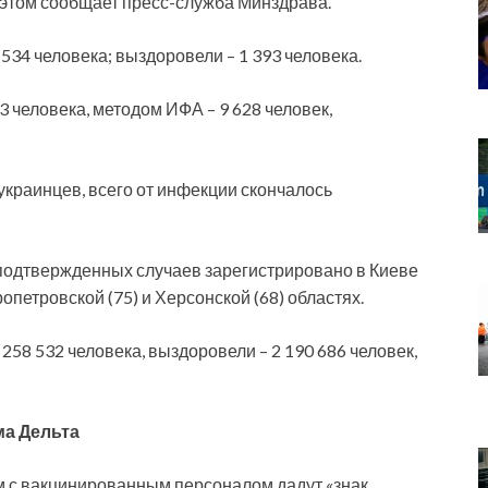
 этом сообщает пресс-служба Минздрава.
534 человека; выздоровели – 1 393 человека.
 человека, методом ИФА – 9 628 человек,
 украинцев, всего от инфекции скончалось
подтвержденных случаев зарегистрировано в Киеве
ропетровской (75) и Херсонской (68) областях.
258 532 человека, выздоровели – 2 190 686 человек,
ма Дельта
м с вакцинированным персоналом дадут «знак