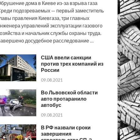
брушение дома в Киеве из-за взрыва газа
реди подозреваемых — первый заместитель
лавы правления Киевгаза, три главных
нженера управлений эксплуатации газового
озяйства и начальник службы охраны труда.
авершено досудебное расследование …
США ввели санкции
против трех компаний из
России
09.08.2021
Во Львовской области
авто протаранило
автобус
09.08.2021
В РФ назвали сроки
завершения
строительства СП-2