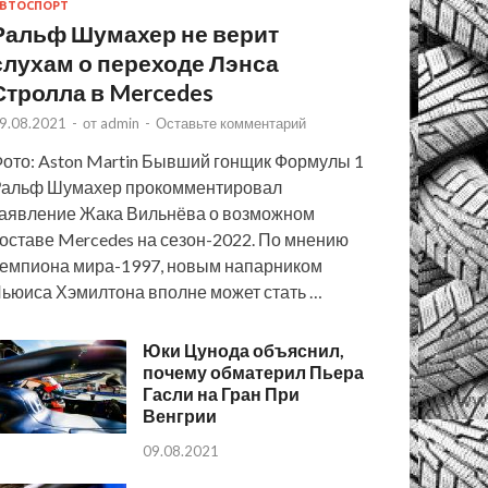
ВТОСПОРТ
Ральф Шумахер не верит
слухам о переходе Лэнса
Стролла в Mercedes
9.08.2021
-
от
admin
-
Оставьте комментарий
ото: Aston Martin Бывший гонщик Формулы 1
альф Шумахер прокомментировал
аявление Жака Вильнёва о возможном
оставе Mercedes на сезон-2022. По мнению
емпиона мира-1997, новым напарником
ьюиса Хэмилтона вполне может стать …
Юки Цунода объяснил,
почему обматерил Пьера
Гасли на Гран При
Венгрии
09.08.2021