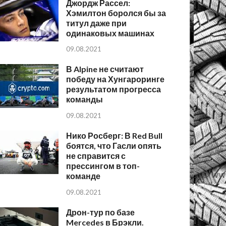
Джордж Рассел:
Хэмилтон боролся бы за
титул даже при
одинаковых машинах
09.08.2021
В Alpine не считают
победу на Хунгароринге
результатом прогресса
команды
09.08.2021
Нико Росберг: В Red Bull
боятся, что Гасли опять
не справится с
прессингом в топ-
команде
09.08.2021
Дрон-тур по базе
Mercedes в Брэкли.