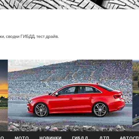
ки, сводки ГИБДД, тест драйв.
ТО
МОТО
НОВИНКИ
ГИБДД
ДТП
АВТОСП