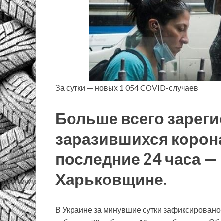
За сутки — новых 1 054 COVID-случаев
Больше всего зарег
заразившихся корон
последние 24 часа — 
Харьковщине.
В Украине за минувшие сутки зафиксировано