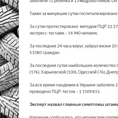
заболели 72 ребенка и 13 медработников. Об
Также за минувшие сутки госпитализировано 
За сутки протестировано методом ПЦР 22 273
экспресс-тестами – 14 940 человек.
За последние 24 часа вирус забрал жизни 20
53 085 граждан.
За последние сутки наибольшее количество 
(176), Харьковской (100), Одесской (76), Днеп
За все время пандемии в Украине заболело 2 
проведено ПЦР-тестов – 1 1509 815.
Эксперт назвал главные симптомы штам
Накануне сообщалось, что украинским отеля