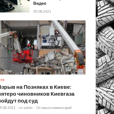
Видео
09.08.2021
ТП
Взрыв на Позняках в Киеве:
пятеро чиновников Киевгаза
пойдут под суд
9.08.2021
-
от
admin
-
Оставьте комментарий