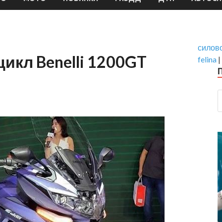
силово
икл Benelli 1200GT
felina
|