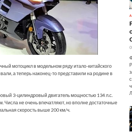
А
0
Ф
Р
ичный мотоцикл в модельном ряду итало-китайского
з
вали, а теперь наконец-то представили на родине в
с
ч
Л
бовый 3-цилиндровый двигатель мощностью 134 л.с.
. Числа не очень впечатляют, но вполне достаточные
альная скорость выше 200 км/ч.