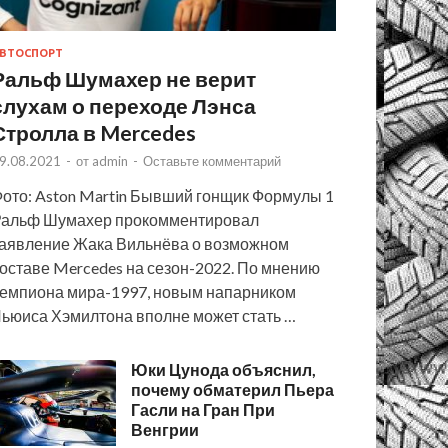
ВТОСПОРТ
Ральф Шумахер не верит
слухам о переходе Лэнса
Стролла в Mercedes
9.08.2021
-
от
admin
-
Оставьте комментарий
ото: Aston Martin Бывший гонщик Формулы 1
альф Шумахер прокомментировал
аявление Жака Вильнёва о возможном
оставе Mercedes на сезон-2022. По мнению
емпиона мира-1997, новым напарником
ьюиса Хэмилтона вполне может стать …
Юки Цунода объяснил,
почему обматерил Пьера
Гасли на Гран При
Венгрии