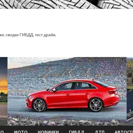
ки, сводки ГИБДД, тест драйв.
ТО
МОТО
НОВИНКИ
ГИБДД
ДТП
АВТОСП