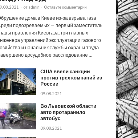
9.08.2021
-
от
admin
-
Оставьте комментарий
брушение дома в Киеве из-за взрыва газа
реди подозреваемых — первый заместитель
лавы правления Киевгаза, три главных
нженера управлений эксплуатации газового
озяйства и начальник службы охраны труда.
авершено досудебное расследование …
США ввели санкции
против трех компаний из
России
09.08.2021
Во Львовской области
авто протаранило
автобус
09.08.2021