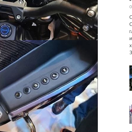
0
О
С
г
и
х
З