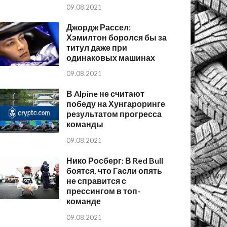
09.08.2021
Джордж Рассел:
Хэмилтон боролся бы за
титул даже при
одинаковых машинах
09.08.2021
В Alpine не считают
победу на Хунгароринге
результатом прогресса
команды
09.08.2021
Нико Росберг: В Red Bull
боятся, что Гасли опять
не справится с
прессингом в топ-
команде
09.08.2021