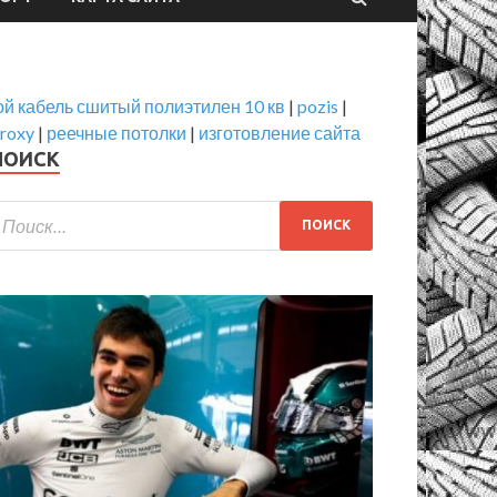
й кабель сшитый полиэтилен 10 кв
|
pozis
|
roxy
|
реечные потолки
|
изготовление сайта
ПОИСК