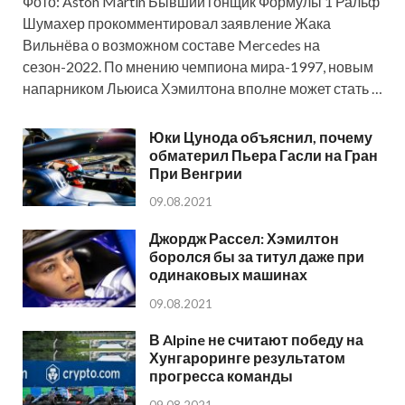
Фото: Aston Martin Бывший гонщик Формулы 1 Ральф
Шумахер прокомментировал заявление Жака
Вильнёва о возможном составе Mercedes на
сезон-2022. По мнению чемпиона мира-1997, новым
напарником Льюиса Хэмилтона вполне может стать …
Юки Цунода объяснил, почему
обматерил Пьера Гасли на Гран
При Венгрии
09.08.2021
Джордж Рассел: Хэмилтон
боролся бы за титул даже при
одинаковых машинах
09.08.2021
В Alpine не считают победу на
Хунгароринге результатом
прогресса команды
09.08.2021