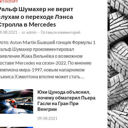
ВТОСПОРТ
Ральф Шумахер не верит
слухам о переходе Лэнса
Стролла в Mercedes
9.08.2021
-
от
admin
-
Оставьте комментарий
ото: Aston Martin Бывший гонщик Формулы 1
альф Шумахер прокомментировал
аявление Жака Вильнёва о возможном
оставе Mercedes на сезон-2022. По мнению
емпиона мира-1997, новым напарником
ьюиса Хэмилтона вполне может стать …
Юки Цунода объяснил,
почему обматерил Пьера
Гасли на Гран При
Венгрии
09.08.2021