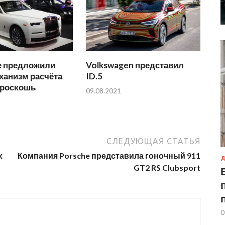
е предложили
Volkswagen представил
ханизм расчёта
ID.5
 роскошь
09.08.2021
СЛЕДУЮЩАЯ СТАТЬЯ
х
Компания Porsche представила гоночный 911
Д
GT2 RS Clubsport
0