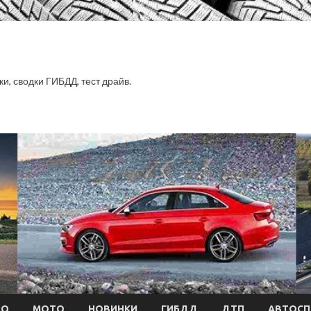
ки, сводки ГИБДД, тест драйв.
ТО
МОТО
НОВИНКИ
ГИБДД
ДТП
АВТОСП