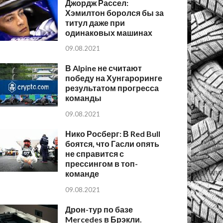
Джордж Рассел:
Хэмилтон боролся бы за
титул даже при
одинаковых машинах
09.08.2021
В Alpine не считают
победу на Хунгароринге
результатом прогресса
команды
09.08.2021
Нико Росберг: В Red Bull
боятся, что Гасли опять
не справится с
прессингом в топ-
команде
09.08.2021
Дрон-тур по базе
Mercedes в Брэкли.