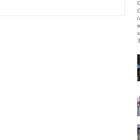
О
С
г
и
х
З