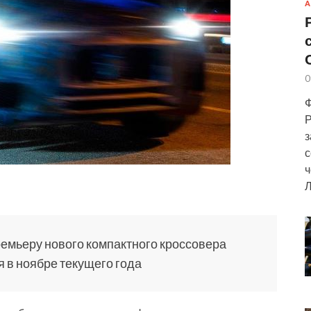
А
0
Ф
Р
з
с
ч
Л
емьеру нового компактного кроссовера
я в ноябре текущего года