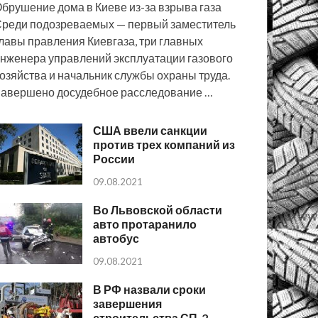
брушение дома в Киеве из-за взрыва газа
реди подозреваемых — первый заместитель
лавы правления Киевгаза, три главных
нженера управлений эксплуатации газового
озяйства и начальник службы охраны труда.
авершено досудебное расследование …
США ввели санкции
против трех компаний из
России
09.08.2021
Во Львовской области
авто протаранило
автобус
09.08.2021
В РФ назвали сроки
завершения
строительства СП-2