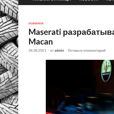
НОВИНКИ
Maserati разрабатыва
Macan
06.08.2021
-
от
admin
-
Оставьте комментарий