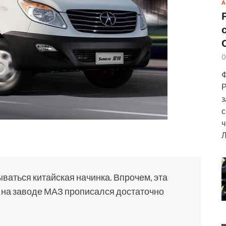
А
0
Ф
Р
з
с
ч
Л
ваться китайская начинка. Впрочем, эта
т на заводе МАЗ прописался достаточно