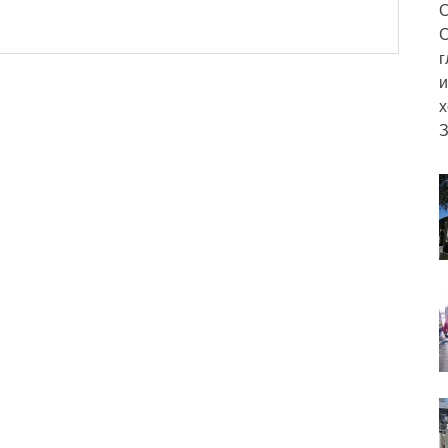
О
С
г
и
х
З