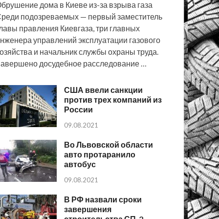
брушение дома в Киеве из-за взрыва газа
реди подозреваемых — первый заместитель
лавы правления Киевгаза, три главных
нженера управлений эксплуатации газового
озяйства и начальник службы охраны труда.
авершено досудебное расследование …
США ввели санкции
против трех компаний из
России
09.08.2021
Во Львовской области
авто протаранило
автобус
09.08.2021
В РФ назвали сроки
завершения
строительства СП-2