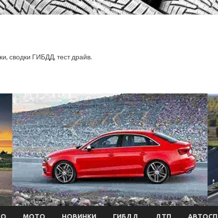
ки, сводки ГИБДД, тест драйв.
ТО
МОТО
НОВИНКИ
ГИБДД
ДТП
АВТОСП