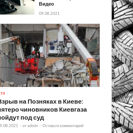
Видео
09.08.2021
ТП
Взрыв на Позняках в Киеве:
пятеро чиновников Киевгаза
пойдут под суд
9.08.2021
-
от
admin
-
Оставьте комментарий