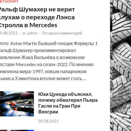
ВТОСПОРТ
Ральф Шумахер не верит
слухам о переходе Лэнса
Стролла в Mercedes
9.08.2021
-
от
admin
-
Оставьте комментарий
ото: Aston Martin Бывший гонщик Формулы 1
альф Шумахер прокомментировал
аявление Жака Вильнёва о возможном
оставе Mercedes на сезон-2022. По мнению
емпиона мира-1997, новым напарником
ьюиса Хэмилтона вполне может стать …
Юки Цунода объяснил,
почему обматерил Пьера
Гасли на Гран При
Венгрии
09.08.2021