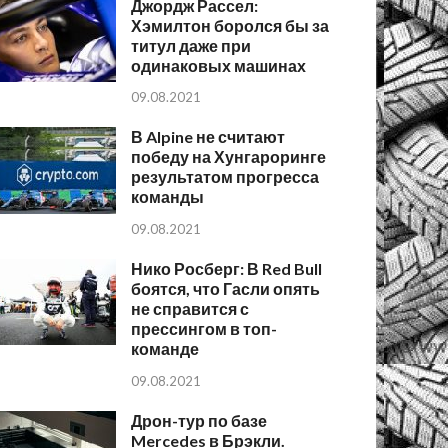
Джордж Рассел:
Хэмилтон боролся бы за
титул даже при
одинаковых машинах
09.08.2021
В Alpine не считают
победу на Хунгароринге
результатом прогресса
команды
09.08.2021
Нико Росберг: В Red Bull
боятся, что Гасли опять
не справится с
прессингом в топ-
команде
09.08.2021
Дрон-тур по базе
Mercedes в Брэкли.