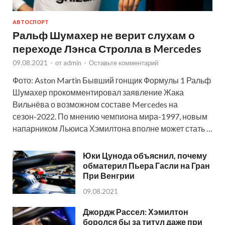
АВТОСПОРТ
Ральф Шумахер не верит слухам о
переходе Лэнса Стролла в Mercedes
09.08.2021
-
от
admin
-
Оставьте комментарий
Фото: Aston Martin Бывший гонщик Формулы 1 Ральф
Шумахер прокомментировал заявление Жака
Вильнёва о возможном составе Mercedes на
сезон-2022. По мнению чемпиона мира-1997, новым
напарником Льюиса Хэмилтона вполне может стать …
Юки Цунода объяснил, почему
обматерил Пьера Гасли на Гран
При Венгрии
09.08.2021
Джордж Рассел: Хэмилтон
боролся бы за титул даже при