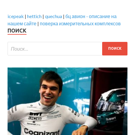
icepeak
|
hettich
|
quechua
|
бц авион - описание на
нашем сайте
|
поверка измерительных комплексов
ПОИСК