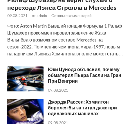
переходе Лэнса Стролла в Mercedes
09.08.2021
-
от
admin
-
Оставьте комментарий
Фото: Aston Martin Бывший гонщик Формулы 1 Ральф
Шумахер прокомментировал заявление Жака
Вильнёва о возможном составе Mercedes на
сезон-2022. По мнению чемпиона мира-1997, новым
напарником Льюиса Хэмилтона вполне может стать …
Юки Цунода объяснил, почему
обматерил Пьера Гасли на Гран
При Венгрии
09.08.2021
Джордж Рассел: Хэмилтон
боролся бы за титул даже при
одинаковых машинах
09.08.2021