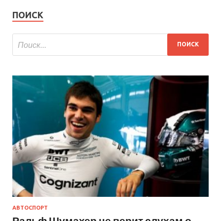
ПОИСК
АВТОСПОРТ
Ральф Шумахер не верит слухам о