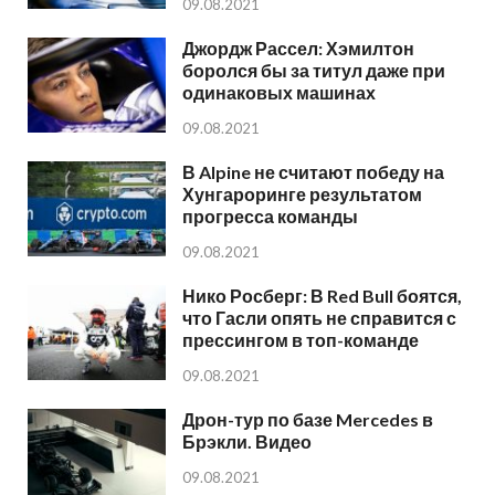
09.08.2021
Джордж Рассел: Хэмилтон
боролся бы за титул даже при
одинаковых машинах
09.08.2021
В Alpine не считают победу на
Хунгароринге результатом
прогресса команды
09.08.2021
Нико Росберг: В Red Bull боятся,
что Гасли опять не справится с
прессингом в топ-команде
09.08.2021
Дрон-тур по базе Mercedes в
Брэкли. Видео
09.08.2021