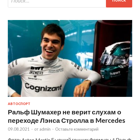
АВТОСПОРТ
Ральф Шумахер не верит слухам о
переходе Лэнса Стролла в Mercedes
09.08.2021
-
от
admin
-
Оставьте комментарий
Фото: Aston Martin Бывший гонщик Формулы 1 Ральф