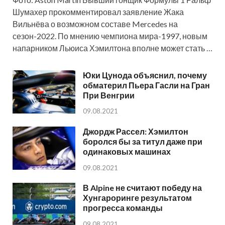
Шумахер прокомментировал заявление Жака
Вильнёва о возможном составе Mercedes на
сезон-2022. По мнению чемпиона мира-1997, новым
напарником Льюиса Хэмилтона вполне может стать …
Юки Цунода объяснил, почему
обматерил Пьера Гасли на Гран
При Венгрии
09.08.2021
Джордж Рассел: Хэмилтон
боролся бы за титул даже при
одинаковых машинах
09.08.2021
В Alpine не считают победу на
Хунгароринге результатом
прогресса команды
09.08.2021