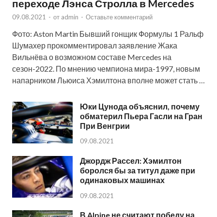
переходе Лэнса Стролла в Mercedes
09.08.2021
-
от
admin
-
Оставьте комментарий
Фото: Aston Martin Бывший гонщик Формулы 1 Ральф
Шумахер прокомментировал заявление Жака
Вильнёва о возможном составе Mercedes на
сезон-2022. По мнению чемпиона мира-1997, новым
напарником Льюиса Хэмилтона вполне может стать …
Юки Цунода объяснил, почему
обматерил Пьера Гасли на Гран
При Венгрии
09.08.2021
Джордж Рассел: Хэмилтон
боролся бы за титул даже при
одинаковых машинах
09.08.2021
В Alpine не считают победу на